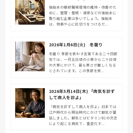
後始末の継続職場環境の維持・改善のた
めに、整理・整頓・清掃などの後始末に
取り組む企業は多いでしょう。後始末
は、物事や心に区切りをつけるだ...
2026年1月6日(火) 冬籠り
冬籠り 季節を表わす言葉である二十四節
気では、一月五日頃の小寒から二十日頃
の大寒にかけて、最も寒さが厳しくなる
とされています。この季節を表...
2026年5月14日(木) 「病気を診ず
して病人を診よ」
「病気を診ずして病人を診よ」日本では
江戸時代から明治時代にかけて脚気が蔓
延しました。脚気とはビタミンB1の欠乏
により起こる病気で、重症化す...