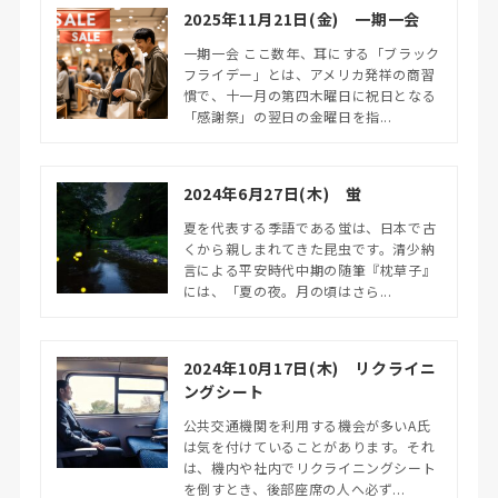
2025年11月21日(金) 一期一会
一期一会 ここ数年、耳にする「ブラック
フライデー」とは、アメリカ発祥の商習
慣で、十一月の第四木曜日に祝日となる
「感謝祭」の翌日の金曜日を指...
2024年6月27日(木) 蛍
夏を代表する季語である蛍は、日本で古
くから親しまれてきた昆虫です。清少納
言による平安時代中期の随筆『枕草子』
には、「夏の夜。月の頃はさら...
2024年10月17日(木) リクライニ
ングシート
公共交通機関を利用する機会が多いA氏
は気を付けていることがあります。それ
は、機内や社内でリクライニングシート
を倒すとき、後部座席の人へ必ず...