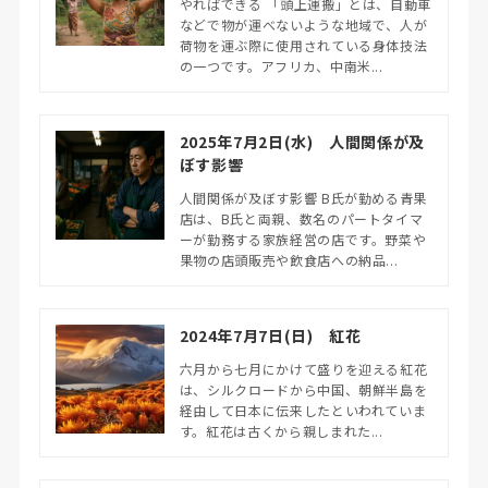
やればできる 「頭上運搬」とは、自動車
などで物が運べないような地域で、人が
荷物を運ぶ際に使用されている身体技法
の一つです。アフリカ、中南米...
2025年7月2日(水) 人間関係が及
ぼす影響
人間関係が及ぼす影響 B氏が勤める青果
店は、B氏と両親、数名のパートタイマ
ーが勤務する家族経営の店です。野菜や
果物の店頭販売や飲食店への納品...
2024年7月7日(日) 紅花
六月から七月にかけて盛りを迎える紅花
は、シルクロードから中国、朝鮮半島を
経由して日本に伝来したといわれていま
す。紅花は古くから親しまれた...