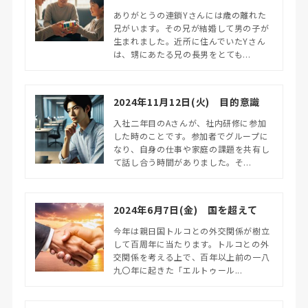
ありがとうの連鎖Yさんには歳の離れた
兄がいます。その兄が結婚して男の子が
生まれました。近所に住んでいたYさん
は、甥にあたる兄の長男をとても...
2024年11月12日(火) 目的意識
入社二年目のAさんが、社内研修に参加
した時のことです。参加者でグループに
なり、自身の仕事や家庭の課題を共有し
て話し合う時間がありました。そ...
2024年6月7日(金) 国を超えて
今年は親日国トルコとの外交関係が樹立
して百周年に当たります。トルコとの外
交関係を考える上で、百年以上前の一八
九〇年に起きた「エルトゥール...