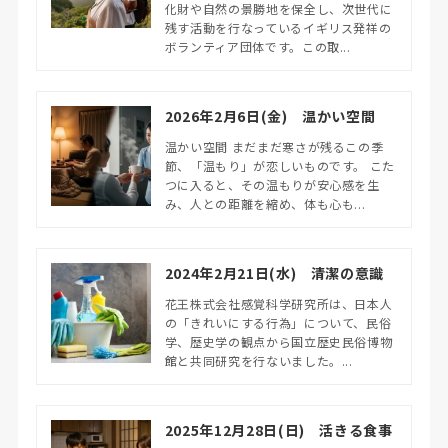
化財や自然の景勝地を保全し、次世代に
残す活動を行なっているイギリス発祥の
ボランティア団体です。この取...
2026年2月6日(金) 温かい空間
温かい空間 まだまだ寒さが残るこの季
節、「温もり」が恋しいものです。 こた
つに入ると、その温もりが安心感を生
み、人との距離を縮め、体も心も...
2024年2月21日(水) 清潔の意識
花王株式会社感覚科学研究所は、日本人
の「きれいにする行為」について、民俗
学、歴史学の観点から国立歴史民俗博物
館と共同研究を行ないました。...
2025年12月28日(日) 活きる食事