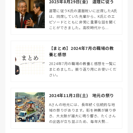
2025年8月29日(金) 道理に従う
道理に従うK氏の還暦祝いに出席したA氏
は、同席していた先輩から、K氏とのエ
ピソードとともに非常に重要な話を聞く
ことができました。高校時代から...
【まとめ】2024年7月の職場の教
養と感想
2024年7月の職場の教養と感想を一覧に
まとめました。振り返り用にお使いくだ
さい。
2024年11月2日(土) 地元の祭り
Aさんの地元には、長年続く伝統的な地
域の祭りがあります。街を神輿が練り歩
き、大太鼓が雄大に鳴り響き、たくさん
の出店が立ち並ぶため、毎年大勢...