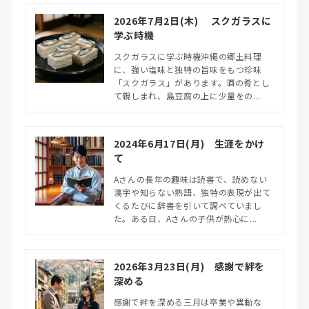
2026年7月2日(木) スクガラスに
学ぶ時機
スクガラスに学ぶ時機沖縄の郷土料理
に、強い塩味と独特の旨味をもつ珍味
「スクガラス」があります。酒の肴とし
て親しまれ、島豆腐の上に少量をの...
2024年6月17日(月) 生涯をかけ
て
Aさんの長年の趣味は読書で、読めない
漢字や知らない熟語、独特の表現が出て
くるたびに辞書を引いて調べていまし
た。ある日、Aさんの子供が熱心に...
2026年3月23日(月) 感謝で絆を
深める
感謝で絆を深める三月は卒業や異動な