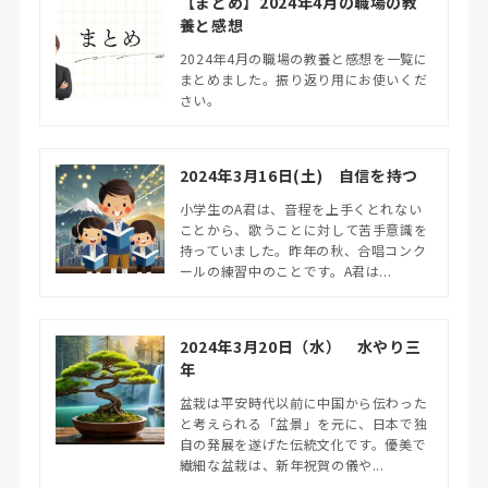
【まとめ】2024年4月の職場の教
養と感想
2024年4月の職場の教養と感想を一覧に
まとめました。振り返り用にお使いくだ
さい。
2024年3月16日(土) 自信を持つ
小学生のA君は、音程を上手くとれない
ことから、歌うことに対して苦手意識を
持っていました。昨年の秋、合唱コンク
ールの練習中のことです。A君は...
2024年3月20日（水） 水やり三
年
盆栽は平安時代以前に中国から伝わった
と考えられる「盆景」を元に、日本で独
自の発展を遂げた伝統文化です。優美で
繊細な盆栽は、新年祝賀の儀や...