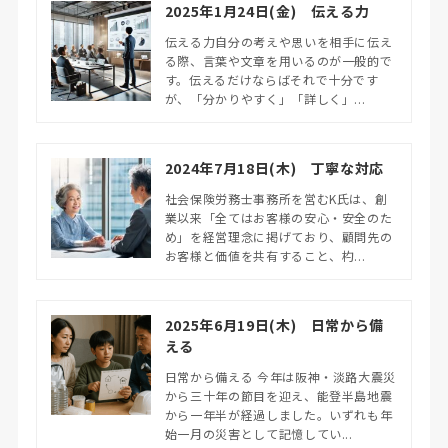
2025年1月24日(金) 伝える力
伝える力自分の考えや思いを相手に伝え
る際、言葉や文章を用いるのが一般的で
す。伝えるだけならばそれで十分です
が、「分かりやすく」「詳しく」...
2024年7月18日(木) 丁寧な対応
社会保険労務士事務所を営むK氏は、創
業以来「全てはお客様の安心・安全のた
め」を経営理念に掲げており、顧問先の
お客様と価値を共有すること、杓...
2025年6月19日(木) 日常から備
える
日常から備える 今年は阪神・淡路大震災
から三十年の節目を迎え、能登半島地震
から一年半が経過しました。いずれも年
始一月の災害として記憶してい...