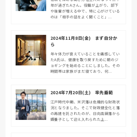
年が過ぎたAさん。役職が上がり、部下
や後輩が増える中で、特に心がけている
のは「相手の話をよく聞くこと」...
2024年11月8日(金) まず自分か
ら
年々体力が衰えていることを痛感してい
たA氏は、健康を取り戻すために朝のジ
ョギングを始めることにしました。その
時間帯は家族がまだ寝ており、何...
2024年7月20日(土) 率先垂範
江戸時代中期、米沢藩は危機的な財政状
況となりました。そこで財政健全化と藩
の再建を託されたのが、日向高鍋藩から
婿養子として迎え入れられた上...