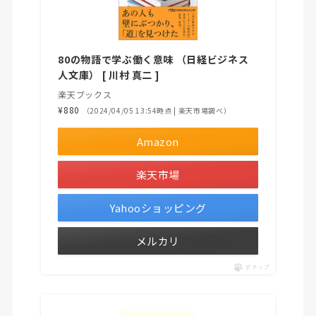
80の物語で学ぶ働く意味 （日経ビジネス
人文庫） [ 川村 真二 ]
楽天ブックス
¥880
（2024/04/05 13:54時点 | 楽天市場調べ）
Amazon
楽天市場
Yahooショッピング
メルカリ
ポチップ