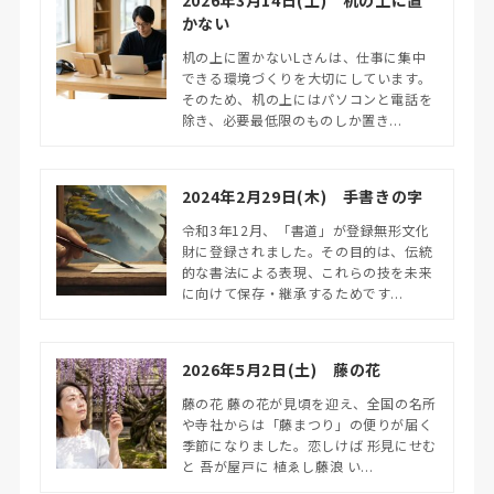
かない
机の上に置かないLさんは、仕事に集中
できる環境づくりを大切にしています。
そのため、机の上にはパソコンと電話を
除き、必要最低限のものしか置き...
2024年2月29日(木) 手書きの字
令和3年12月、「書道」が登録無形文化
財に登録されました。その目的は、伝統
的な書法による表現、これらの技を未来
に向けて保存・継承するためです...
2026年5月2日(土) 藤の花
藤の花 藤の花が見頃を迎え、全国の名所
や寺社からは「藤まつり」の便りが届く
季節になりました。恋しけば 形見にせむ
と 吾が屋戸に 植ゑし藤浪 い...