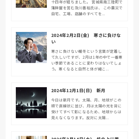
十四年が経ちました。 宮城県南三陸町で
蒲鉾屋を営む及川善裕氏は、 この震災で
自宅、工場、店舗のすべてを...
2024年2月2日(金) 寒さに負けな
い
寒さに負けない暖冬という言葉が定着し
て久しいですが、2月は1年の中で一番寒
い季節であることに変わりはないでしょ
う。寒くなると自然と体が縮こ...
2024年12月1日(日) 新月
今日は新月です。太陽、月、地球がこの
順で直線状に並び、月は太陽の光を背に
受けてすべて影になるため、地球からは
見えなくなります。反対に太陽...
2026年3月14日(土) 机の上に置