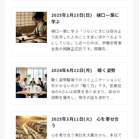
2025年2月23日(日) 樋口一葉に
学ぶ
樋口一葉に学ぶ「つらいときには自分よ
り苦労した人のことを思い浮かべるよう
にしている」と述べたのは、伊藤忠商事
会長の岡藤正広氏です。岡藤氏...
2026年6月22日(月) 聴く姿勢
聴く姿勢職場でのコミュニケーションに
欠かせないのが「聴く力」です。営業担
当のAさんは成果を急ぐあまり、自分の
説明を優先し、相手の話を途中で...
2025年3月11日(火) 心を寄せ合
う
心を寄せ合う東日本大震災から、本日で