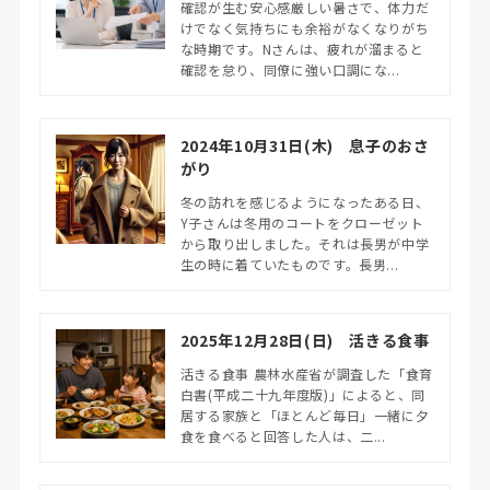
確認が生む安心感厳しい暑さで、体力だ
けでなく気持ちにも余裕がなくなりがち
な時期です。Nさんは、疲れが溜まると
確認を怠り、同僚に強い口調にな...
2024年10月31日(木) 息子のおさ
がり
冬の訪れを感じるようになったある日、
Y子さんは冬用のコートをクローゼット
から取り出しました。それは長男が中学
生の時に着ていたものです。長男...
2025年12月28日(日) 活きる食事
活きる食事 農林水産省が調査した「食育
白書(平成二十九年度版)」によると、同
居する家族と「ほとんど毎日」一緒に夕
食を食べると回答した人は、二...