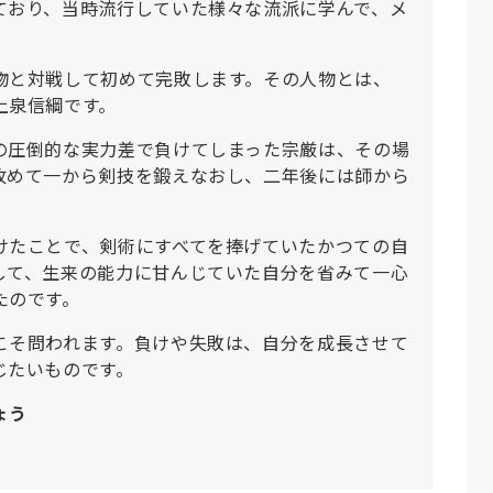
ており、当時流行していた様々な流派に学んで、メ
物と対戦して初めて完敗します。その人物とは、
上泉信綱です。
の圧倒的な実力差で負けてしまった宗厳は、その場
改めて一から剣技を鍛えなおし、二年後には師から
けたことで、剣術にすべてを捧げていたかつての自
して、生来の能力に甘んじていた自分を省みて一心
たのです。
こそ問われます。負けや失敗は、自分を成長させて
じたいものです。
ょう