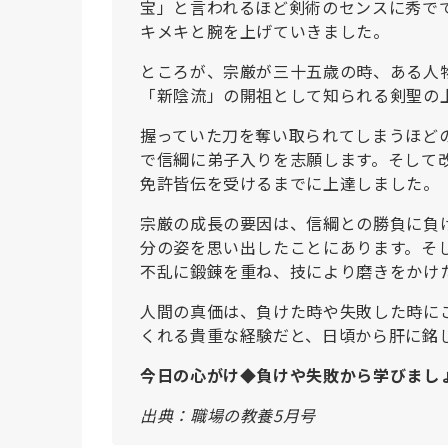
宝」と言われるほど剣術のセンスに秀で
キメキと腕を上げていきました。
ところが、宗厳が三十五歳の時、ある人
「新陰流」の開祖として知られる剣聖の
握っていた刀を奪い取られてしまうほど
で信綱に弟子入りを志願します。そして
免許皆伝を受けるまでに上達しました。
宗厳の成長の要因は、信綱との勝負に負
分の姿を思い出したことにあります。そ
不乱に鍛錬を重ね、技により磨きをかけ
人間の真価は、負けた時や失敗した時に
くれる貴重な経験だと、日頃から肝に銘
今日の心がけ◆負けや失敗から学びまし
出典：職場の教養5月号