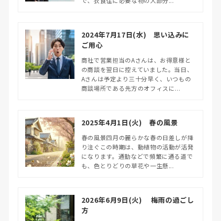
で、衣食住に必要な物の大部分...
2024年7月17日(水) 思い込みに
ご用心
商社で営業担当のAさんは、お得意様と
の商談を翌日に控えていました。当日、
Aさんは予定より三十分早く、いつもの
商談場所である先方のオフィスに...
2025年4月1日(火) 春の風景
春の風景四月の麗らかな春の日差しが降
り注ぐこの時期は、動植物の活動が活発
になります。通勤などで頻繁に通る道で
も、色とりどりの草花や一生懸...
2026年6月9日(火) 梅雨の過ごし
方