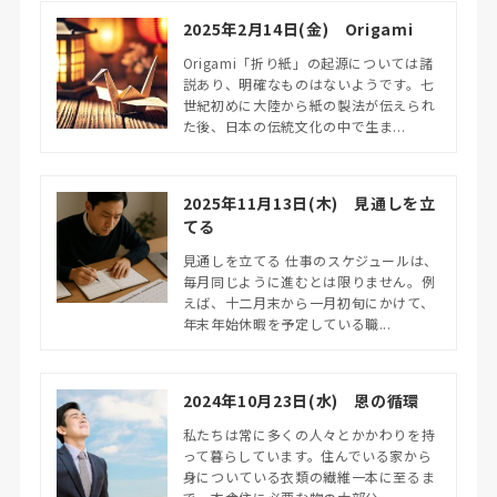
2025年2月14日(金) Origami
Origami「折り紙」の起源については諸
説あり、明確なものはないようです。七
世紀初めに大陸から紙の製法が伝えられ
た後、日本の伝統文化の中で生ま...
2025年11月13日(木) 見通しを立
てる
見通しを立てる 仕事のスケジュールは、
毎月同じように進むとは限りません。例
えば、十二月末から一月初旬にかけて、
年末年始休暇を予定している職...
2024年10月23日(水) 恩の循環
私たちは常に多くの人々とかかわりを持
って暮らしています。住んでいる家から
身についている衣類の繊維一本に至るま