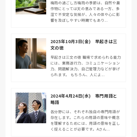
梅雨の過ごし方梅雨の季節は、自然や農
作物にとっては天の恵みである一方、多
湿で不安定な気候が、人々の体や心に影
響を及ぼしやすい時期でもあり...
2025年10月3日(金) 早起きは三
文の徳
早起きは三文の徳 職場で求められる能力
には、業務遂行力、コミュニケーション
力、問題解決力、自己管理力などが挙げ
られます。 もちろん、人によ...
2024年4月24日(水) 専門用語と
略語
各分野には、それぞれ独自の専門用語が
存在します。これらの用語の意味や概念
を理解するためには、用語の意味を正し
く捉えることが必要です。Aさん...