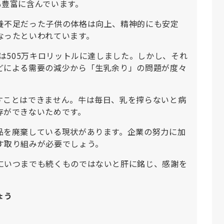
も豊富に含んでいます。
養不足だった子供の体格は向上、精神的にも安定
なったといわれています。
には505万キロリットルに達しました。しかし、それ
どによる需要の減少から「生乳余り」の問題が度々
すことはできません。牛は毎日、乳を搾らないと病
存ができないためです。
品を廃棄している現状があります。企業の努力に加
す取り組みが必要でしょう。
にいつまでも続くものではないと肝に銘じ、感謝を
ょう