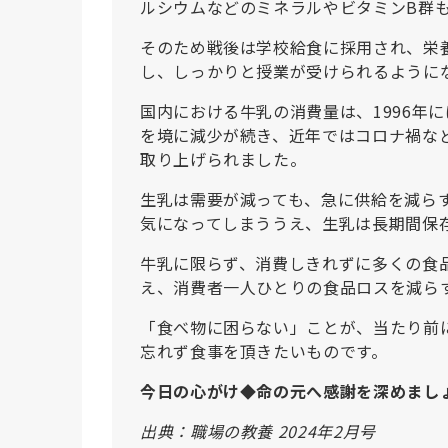
ルシウムなどのミネラルやビタミンB群
そのため戦後は学校給食に採用され、栄
し、しっかりと授業が受けられるように
国内における牛乳の消費量は、1996年
を境に減少が続き、近年ではコロナ禍な
取り上げられました。
生乳は需要が減っても、急に供給を減ら
気になってしまううえ、生乳は長期間保
牛乳に限らず、消費しきれずに多くの食
え、消費者一人ひとりの食品ロスを減ら
「食べ物に困らない」ことが、当たり前
忘れず食事を頂きたいものです。
今日の心がけ◆命の元へ感謝を深めまし
出典：職場の教養 2024年2月号