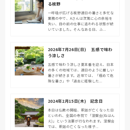
る視野
一呼吸が広げる視野連日の暑さと多忙な
業務の中で、Aさんは次第に心の余裕を
失い、目の前の仕事に追われる状態が続
いていました。そんなある日、ふ...
2026年7月26日(日) 五感で味わ
う涼しさ
五感で味わう涼しさ夏本番を迎え、日本
の多くの地域では、連日のように厳しい
暑さが続きます。近年では、「極めて危
険な暑さ」や「過去に経験した...
2024年2月15日(木) 記念日
本日は仏教の開祖、釈迦が亡くなった日
といわれ、全国の寺院で「涅槃会(ねはん
え)」という法要が行なわれます。涅槃会
では、釈迦の亡くなった様子...