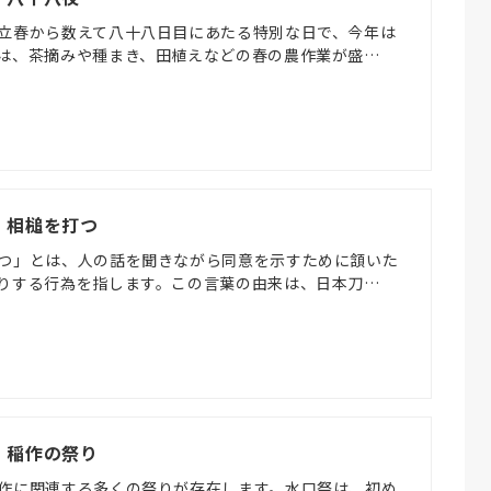
立春から数えて八十八日目にあたる特別な日で、今年は
は、茶摘みや種まき、田植えなどの春の農作業が盛…
) 相槌を打つ
つ」とは、人の話を聞きながら同意を示すために頷いた
りする行為を指します。この言葉の由来は、日本刀…
) 稲作の祭り
作に関連する多くの祭りが存在します。水口祭は、初め