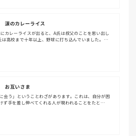
(土) 涙のカレーライス
卓にカレーライスが出ると、A氏は叔父のことを思い出し
氏は高校まで十年以上、野球に打ち込んでいました。…
日) お互いさま
に会う」ということわざがあります。これは、自分が困
けず手を差し伸べてくれる人が現われることをたと…